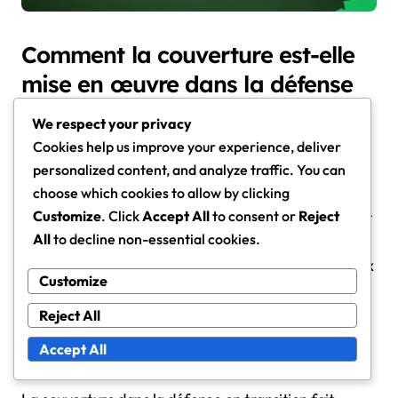
Comment la couverture est-elle
mise en œuvre dans la défense
en transition ?
We respect your privacy
La couverture dans la défense en transition est
Cookies help us improve your experience, deliver
cruciale pour maintenir la structure de l’équipe et
personalized content, and analyze traffic. You can
prévenir les opportunités de marquer lors des
choose which cookies to allow by clicking
contre-attaques rapides. Elle implique de positionner
Customize
. Click
Accept All
to consent or
Reject
All
to decline non-essential cookies.
les joueurs pour garder efficacement les adversaires
et de communiquer des stratégies pour s’adapter aux
Customize
situations de jeu changeantes.
Reject All
Définition de la couverture dans le
Accept All
contexte de la défense en transition