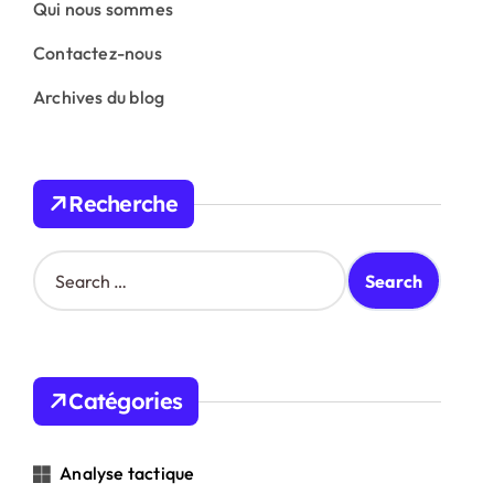
Qui nous sommes
Contactez-nous
Archives du blog
Recherche
S
e
a
r
c
h
Catégories
f
o
r
Analyse tactique
: