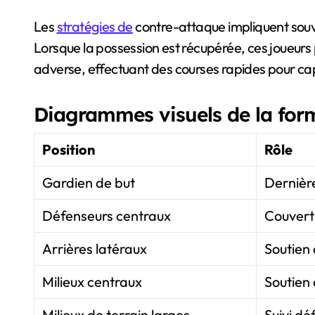
Les
stratégies de
contre-attaque impliquent souven
Lorsque la possession est récupérée, ces joueurs 
adverse, effectuant des courses rapides pour cap
Diagrammes visuels de la form
Position
Rôle
Gardien de but
Dernièr
Défenseurs centraux
Couvert
Arrières latéraux
Soutien 
Milieux centraux
Soutien 
Milieux de terrain larges
Suivi dé