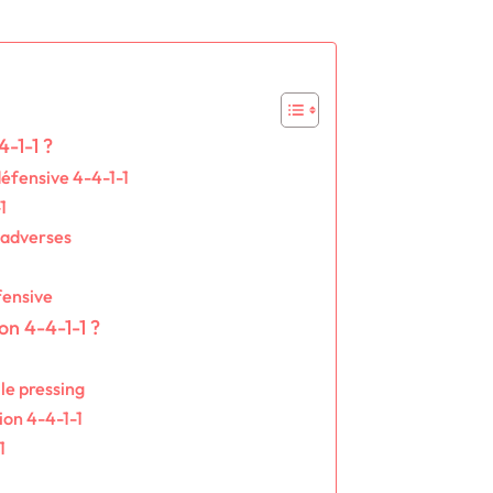
4-1-1 ?
défensive 4-4-1-1
1
 adverses
fensive
n 4-4-1-1 ?
 le pressing
ion 4-4-1-1
1