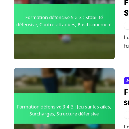
F
S
a
La formation défensive 5-2-3 est une approche
ta
S
F
s
d
La formation défensive 3-4-3 est un dispositif tactique