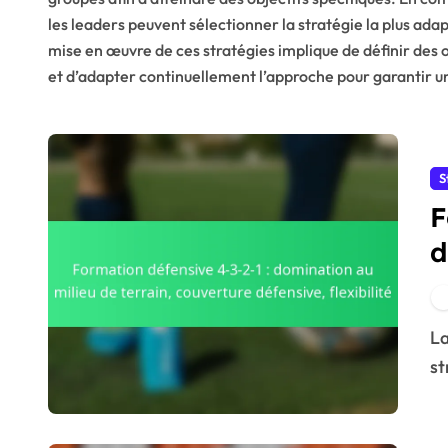
les leaders peuvent sélectionner la stratégie la plus ada
mise en œuvre de ces stratégies implique de définir des o
et d’adapter continuellement l’approche pour garantir u
S
F
d
c
La formation défensive 4-3-2-1 est un dispositif
st