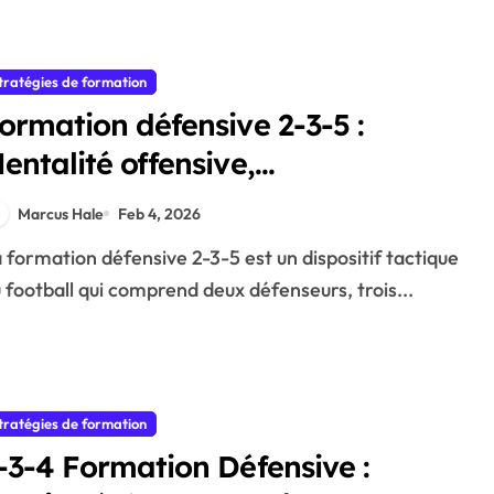
tratégies de formation
ormation défensive 2-3-5 :
entalité offensive,
esponsabilités défensives,
Marcus Hale
Feb 4, 2026
quilibre
 football qui comprend deux défenseurs, trois...
tratégies de formation
-3-4 Formation Défensive :