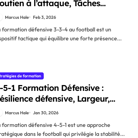
outien à l’attaque, Tâches
éfensives, Largeur
Marcus Hale
Feb 3, 2026
spositif tactique qui équilibre une forte présence...
tratégies de formation
-5-1 Formation Défensive :
ésilience défensive, Largeur,
ontre-attaque
Marcus Hale
Jan 30, 2026
ratégique dans le football qui privilégie la stabilité...