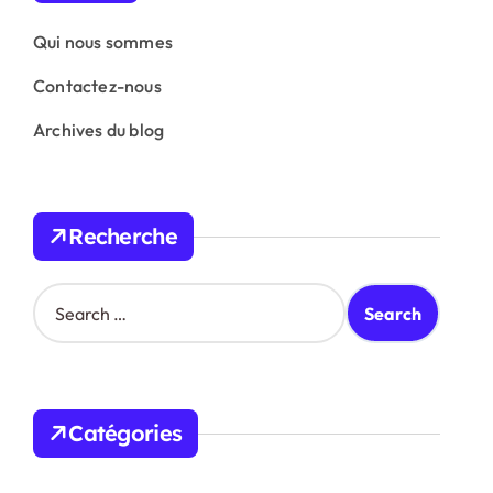
Qui nous sommes
Contactez-nous
Archives du blog
Recherche
S
e
a
r
c
h
Catégories
f
o
r