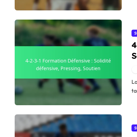
S
4
S
S
La formation défensive 4-2-3-1 est une configuration
ta
S