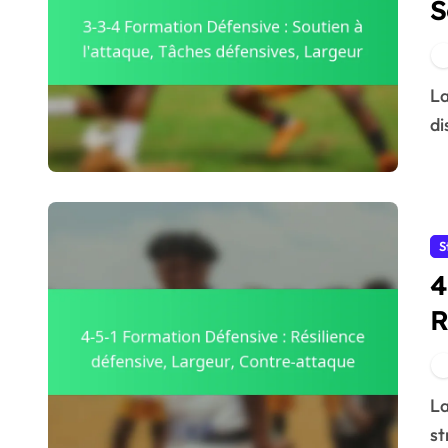
S
d
La formation défensive 3-3-4 au football est un
di
S
4
R
C
La formation défensive 4-5-1 est une approche
st