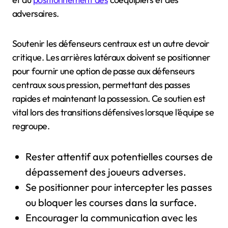
adversaires.
Soutenir les défenseurs centraux est un autre devoir
critique. Les arrières latéraux doivent se positionner
pour fournir une option de passe aux défenseurs
centraux sous pression, permettant des passes
rapides et maintenant la possession. Ce soutien est
vital lors des transitions défensives lorsque l’équipe se
regroupe.
Rester attentif aux potentielles courses de
dépassement des joueurs adverses.
Se positionner pour intercepter les passes
ou bloquer les courses dans la surface.
Encourager la communication avec les