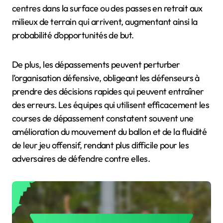
centres dans la surface ou des passes en retrait aux
milieux de terrain qui arrivent, augmentant ainsi la
probabilité d’opportunités de but.
De plus, les dépassements peuvent perturber
l’organisation défensive, obligeant les défenseurs à
prendre des décisions rapides qui peuvent entraîner
des erreurs. Les équipes qui utilisent efficacement les
courses de dépassement constatent souvent une
amélioration du mouvement du ballon et de la fluidité
de leur jeu offensif, rendant plus difficile pour les
adversaires de défendre contre elles.