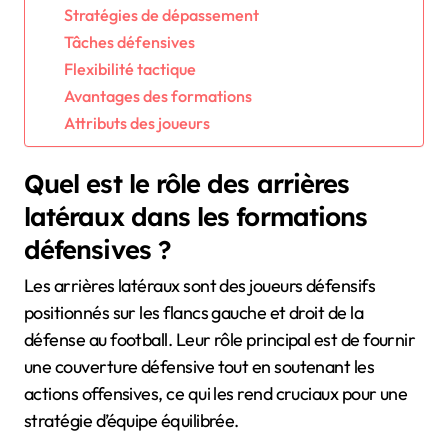
Stratégies de dépassement
Tâches défensives
Flexibilité tactique
Avantages des formations
Attributs des joueurs
Quel est le rôle des arrières
latéraux dans les formations
défensives ?
Les arrières latéraux sont des joueurs défensifs
positionnés sur les flancs gauche et droit de la
défense au football. Leur rôle principal est de fournir
une couverture défensive tout en soutenant les
actions offensives, ce qui les rend cruciaux pour une
stratégie d’équipe équilibrée.