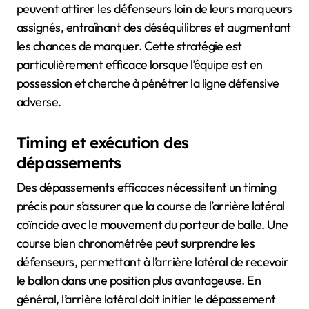
peuvent attirer les défenseurs loin de leurs marqueurs
assignés, entraînant des déséquilibres et augmentant
les chances de marquer. Cette stratégie est
particulièrement efficace lorsque l’équipe est en
possession et cherche à pénétrer la ligne défensive
adverse.
Timing et exécution des
dépassements
Des dépassements efficaces nécessitent un timing
précis pour s’assurer que la course de l’arrière latéral
coïncide avec le mouvement du porteur de balle. Une
course bien chronométrée peut surprendre les
défenseurs, permettant à l’arrière latéral de recevoir
le ballon dans une position plus avantageuse. En
général, l’arrière latéral doit initier le dépassement