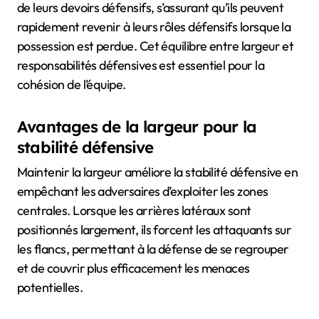
de leurs devoirs défensifs, s’assurant qu’ils peuvent
rapidement revenir à leurs rôles défensifs lorsque la
possession est perdue. Cet équilibre entre largeur et
responsabilités défensives est essentiel pour la
cohésion de l’équipe.
Avantages de la largeur pour la
stabilité défensive
Maintenir la largeur améliore la stabilité défensive en
empêchant les adversaires d’exploiter les zones
centrales. Lorsque les arrières latéraux sont
positionnés largement, ils forcent les attaquants sur
les flancs, permettant à la défense de se regrouper
et de couvrir plus efficacement les menaces
potentielles.