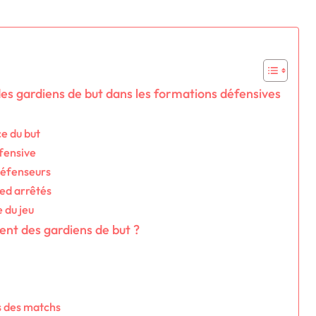
des gardiens de but dans les formations défensives
e du but
éfensive
défenseurs
ed arrêtés
 du jeu
ent des gardiens de but ?
s des matchs