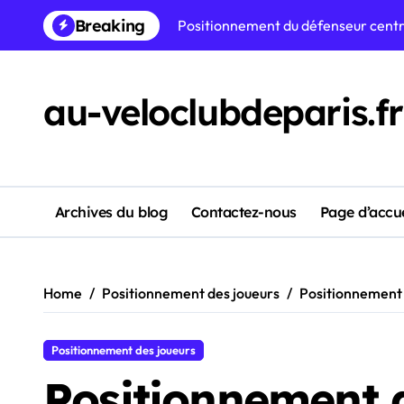
Skip
Breaking
Positionnement du Playmaker Profon
to
content
Positionnement du Milieu de Terrain
au-veloclubdeparis.fr
3-6-1 Formation Défensive : Contrôl
Formation défensive 5-3-2 : Compa
Formation défensive 2-3-5 : Mentali
Positionnement des Défenseurs Lat
Archives du blog
Contactez-nous
Page d’accue
Formation défensive 4-3-2-1 : domina
Home
Positionnement des joueurs
Positionnement 
Positionnement des joueurs
Positionnement 