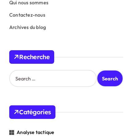
Qui nous sommes
Contactez-nous
Archives du blog
Recherche
S
e
a
r
c
h
Catégories
f
o
r
Analyse tactique
: